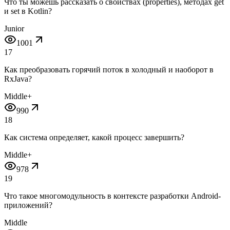
Что ты можешь рассказать о свойствах (properties), методах get
и set в Kotlin?
Junior
1001
17
Как преобразовать горячий поток в холодный и наоборот в
RxJava?
Middle+
990
18
Как система определяет, какой процесс завершить?
Middle+
978
19
Что такое многомодульность в контексте разработки Android-
приложений?
Middle