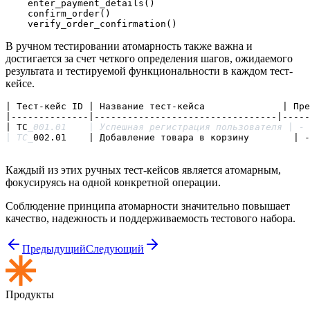
    enter_payment_details()

    confirm_order()

В ручном тестировании атомарность также важна и
достигается за счет четкого определения шагов, ожидаемого
результата и тестируемой функциональности в каждом тест-
кейсе.
| Тест-кейс ID | Название тест-кейса              | Пре
|--------------|---------------------------------|-----
| TC
_001.01    | Успешная регистрация пользователя | - 
| TC_
002.01    | Добавление товара в корзину        | -
Каждый из этих ручных тест-кейсов является атомарным,
фокусируясь на одной конкретной операции.
Соблюдение принципа атомарности значительно повышает
качество, надежность и поддерживаемость тестового набора.
Предыдущий
Следующий
Продукты