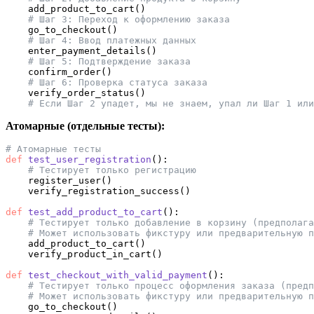
    add_product_to_cart()

# Шаг 3: Переход к оформлению заказа
    go_to_checkout()

# Шаг 4: Ввод платежных данных
    enter_payment_details()

# Шаг 5: Подтверждение заказа
    confirm_order()

# Шаг 6: Проверка статуса заказа
    verify_order_status()

# Если Шаг 2 упадет, мы не знаем, упал ли Шаг 1 или
Атомарные (отдельные тесты):
# Атомарные тесты
def
test_user_registration
():

# Тестирует только регистрацию
    register_user()

    verify_registration_success()

def
test_add_product_to_cart
():

# Тестирует только добавление в корзину (предполаг
# Может использовать фикстуру или предварительную п
    add_product_to_cart()

    verify_product_in_cart()

def
test_checkout_with_valid_payment
():

# Тестирует только процесс оформления заказа (предп
# Может использовать фикстуру или предварительную п
    go_to_checkout()
