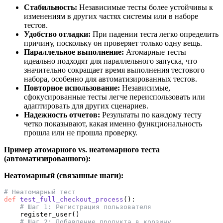
Стабильность:
Независимые тесты более устойчивы к
изменениям в других частях системы или в наборе
тестов.
Удобство отладки:
При падении теста легко определить
причину, поскольку он проверяет только одну вещь.
Параллельное выполнение:
Атомарные тесты
идеально подходят для параллельного запуска, что
значительно сокращает время выполнения тестового
набора, особенно для автоматизированных тестов.
Повторное использование:
Независимые,
сфокусированные тесты легче переиспользовать или
адаптировать для других сценариев.
Надежность отчетов:
Результаты по каждому тесту
четко показывают, какая именно функциональность
прошла или не прошла проверку.
Пример атомарного vs. неатомарного теста
(автоматизированного):
Неатомарный (связанные шаги):
# Неатомарный тест
def
test_full_checkout_process
():

# Шаг 1: Регистрация пользователя
    register_user()

# Шаг 2: Добавление продукта в корзину