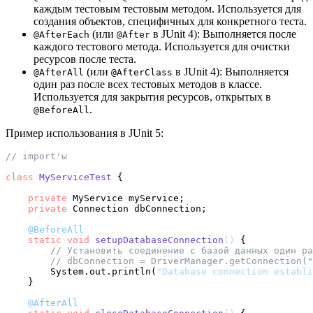
каждым тестовым тестовым методом. Используется для
создания объектов, специфичных для конкретного теста.
(или
в JUnit 4): Выполняется после
@AfterEach
@After
каждого тестового метода. Используется для очистки
ресурсов после теста.
(или
в JUnit 4): Выполняется
@AfterAll
@AfterClass
один раз после всех тестовых методов в классе.
Используется для закрытия ресурсов, открытых в
.
@BeforeAll
Пример использования в JUnit 5:
// import'ы
class
MyServiceTest
 {

private
 MyService myService;

private
 Connection dbConnection;

@BeforeAll
static
void
setupDatabaseConnection
()
 {

// Установить соединение с базой данных один ра
// dbConnection = DriverManager.getConnection("
        System.out.println(
"Database connection establi
    }

@AfterAll