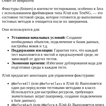
Ответ от нейросети
Фикстуры (fixtures) в контексте тестирования, особенно в Java
с использованием фреймворков типа JUnit или TestNG, — это
состояние тестовой среды, которое готовится до выполнения
тестовых методов и очищается после их завершения.
Они используются для:
Установки начальных условий:
Создание
необходимых объектов, подключение к базам данных,
настройка моков и т.д.
Поддержания изоляции:
Гарантия того, что каждый
тест выполняется в чистой и предсказуемой среде, не
зависящей от других тестов.
Экономии времени:
Избегание дублирования кода для
подготовки среды в каждом тесте.
JUnit предлагает аннотации для управления фикстурами:
(или
в JUnit 4): Выполняется
@BeforeAll
@BeforeClass
один раз перед всеми тестовыми методами в классе.
Используется для настройки ресурсов, требующих
значительных затрат (например, создание подключения
к базе данных).
(или
в JUnit 4): Выполняется перед
@BeforeEach
@Before