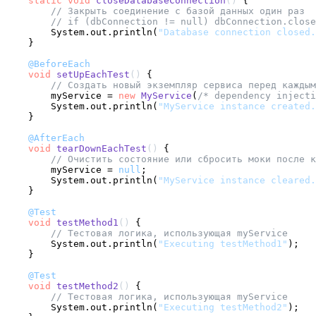
static
void
closeDatabaseConnection
()
 {

// Закрыть соединение с базой данных один раз
// if (dbConnection != null) dbConnection.close
        System.out.println(
"Database connection closed.
    }

@BeforeEach
void
setUpEachTest
()
 {

// Создать новый экземпляр сервиса перед каждым
        myService = 
new
MyService
(
/* dependency injecti
        System.out.println(
"MyService instance created.
    }

@AfterEach
void
tearDownEachTest
()
 {

// Очистить состояние или сбросить моки после к
        myService = 
null
;

        System.out.println(
"MyService instance cleared.
    }

@Test
void
testMethod1
()
 {

// Тестовая логика, использующая myService
        System.out.println(
"Executing testMethod1"
);

    }

@Test
void
testMethod2
()
 {

// Тестовая логика, использующая myService
        System.out.println(
"Executing testMethod2"
);
