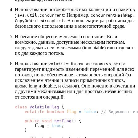
Использование потокобезопасных коллекций из пакетов
: Например,
,
java.util.concurrent
ConcurrentHashMap
. Эти коллекции разработаны для
CopyOnWriteArrayList
безопасного использования в многопоточной среде.
Избегание общего изменяемого состояния: Если
возможно, данные, доступные нескольким потокам,
следует делать неизменяемыми (immutable) или отделять
их для каждого потока.
Использование
: Ключевое слово
volatile
volatile
гарантирует видимость изменений переменной для всех
потоков, но не обеспечивает атомарность операций (за
исключением чтения и записи примитивных типов,
кроме long и double, и ссылок). Оно полезно в сочетании
с другими механизмами или для простых, независящих
от состояния операций.
class
VolatileFlag
 {

volatile
boolean
flag
=
false
; 
// Видимость из
public
void
setFlag
()
 {

        flag = 
true
;

    }
