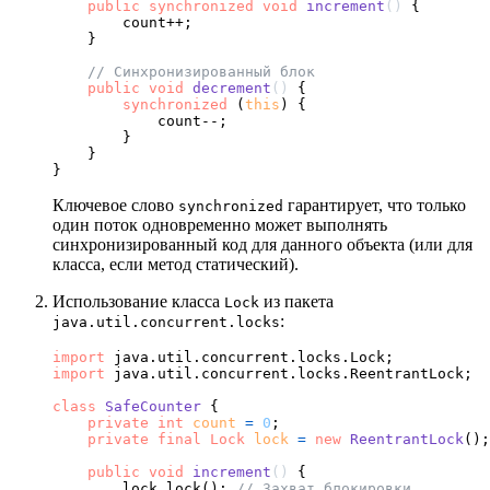
public
synchronized
void
increment
()
 {

        count++;

    }

// Синхронизированный блок
public
void
decrement
()
 {

synchronized
 (
this
) {

            count--;

        }

    }

Ключевое слово
гарантирует, что только
synchronized
один поток одновременно может выполнять
синхронизированный код для данного объекта (или для
класса, если метод статический).
Использование класса
из пакета
Lock
:
java.util.concurrent.locks
import
import
 java.util.concurrent.locks.ReentrantLock;

class
SafeCounter
 {

private
int
count
=
0
;

private
final
Lock
lock
=
new
ReentrantLock
();

public
void
increment
()
 {

        lock.lock(); 
// Захват блокировки