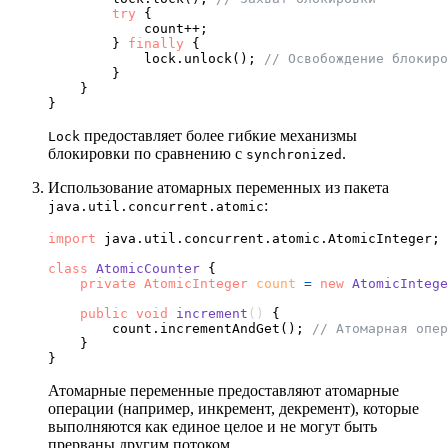
try
 {

            count++;

        } 
finally
 {

            lock.unlock(); 
// Освобождение блокиро
        }

    }

предоставляет более гибкие механизмы
Lock
блокировки по сравнению с
.
synchronized
Использование атомарных переменных из пакета
:
java.util.concurrent.atomic
import
 java.util.concurrent.atomic.AtomicInteger;

class
AtomicCounter
 {

private
AtomicInteger
count
=
new
AtomicIntege
public
void
increment
()
 {

        count.incrementAndGet(); 
// Атомарная опер
    }

Атомарные переменные предоставляют атомарные
операции (например, инкремент, декремент), которые
выполняются как единое целое и не могут быть
прерваны другим потоком.