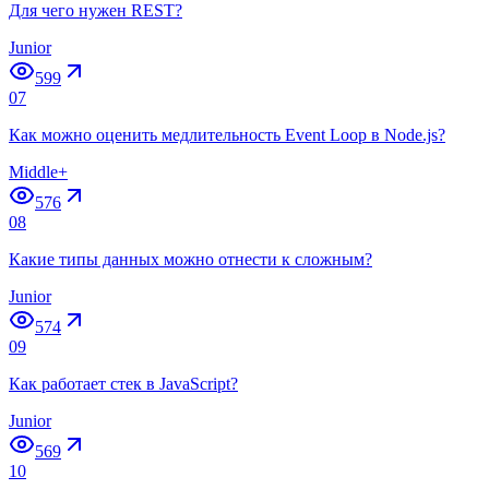
Для чего нужен REST?
Junior
599
07
Как можно оценить медлительность Event Loop в Node.js?
Middle+
576
08
Какие типы данных можно отнести к сложным?
Junior
574
09
Как работает стек в JavaScript?
Junior
569
10