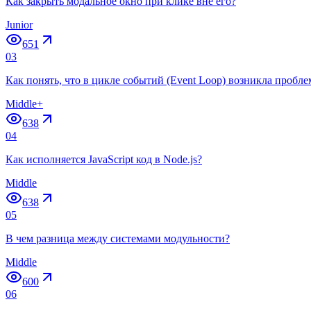
Как закрыть модальное окно при клике вне его?
Junior
651
03
Как понять, что в цикле событий (Event Loop) возникла пробле
Middle+
638
04
Как исполняется JavaScript код в Node.js?
Middle
638
05
В чем разница между системами модульности?
Middle
600
06