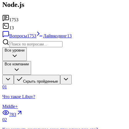
Node.js
1753
13
Вопросы
1753
Лайвкодинг
13
Все уровни
Все компании
Скрыть пройденные
01
Что такое Libuv?
Middle+
783
02