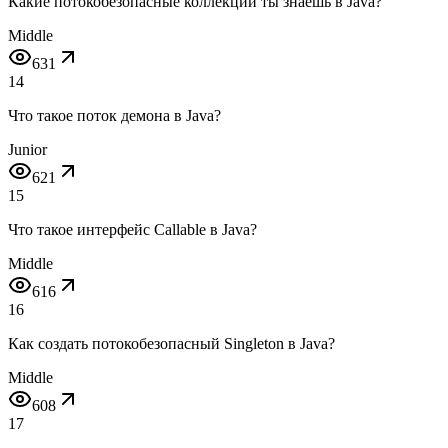
Какие потокобезопасные коллекции ты знаешь в Java?
Middle
631
14
Что такое поток демона в Java?
Junior
621
15
Что такое интерфейс Callable в Java?
Middle
616
16
Как создать потокобезопасный Singleton в Java?
Middle
608
17