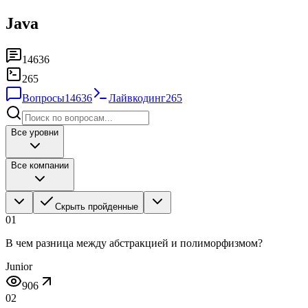
Java
14636
265
Вопросы
14636
Лайвкодинг
265
Все уровни
Все компании
Скрыть пройденные
01
В чем разница между абстракцией и полиморфизмом?
Junior
906
02